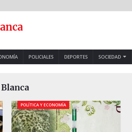
lanca
CONOMÍA
POLICIALES
DEPORTES
SOCIEDAD
a Blanca
POLÍTICA Y ECONOMÍA