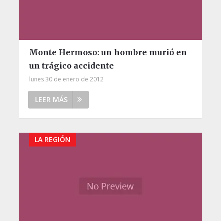
Monte Hermoso: un hombre murió en
un trágico accidente
lunes 30 de enero de 2012
LEER MÁS
LA REGIÓN