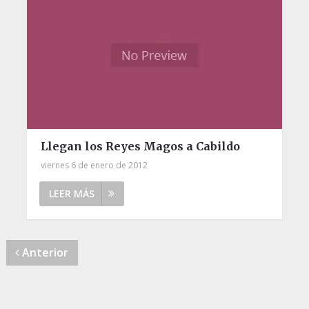
Llegan los Reyes Magos a Cabildo
viernes 6 de enero de 2012
LEER MÁS
Anterior