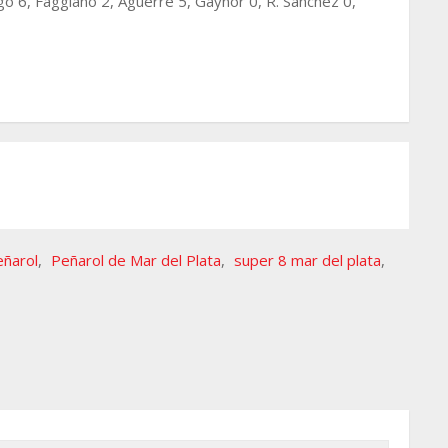
ago 6, Faggiano 2, Aguerre 5, Gaynor 0, R. Sánchez 0,
eñarol
,
Peñarol de Mar del Plata
,
super 8 mar del plata
,