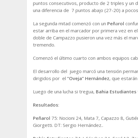
puntos consecutivos, producto de 2 triples y un 
una diferencia de 7 puntos abajo (27-20) a pocos 
La segunda mitad comenzó con un
Peñ
a
rol
confun
estar arriba en el marcador por primera vez en el
doble de Campazzo pusieron una vez más el marca
tremendo.
Comenzó el último cuarto con ambos equipos cabe
El desarrollo del juego marcó una tensión perman
dirigidos por el
“Oveja” Hernández
, que estarán
Luego de una lucha si tregua,
Bahia Estudiantes
Resultados
:
Peñarol
75: Nocioni 24, Mata 7, Capazzo 8, Gutiér
Giorgetti. DT: Sergio Hernández..