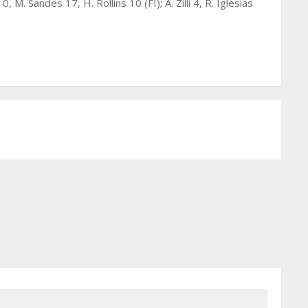
0, M. Sandes 17, H. Rollins 10 (FI); A. Zilli 4, R. Iglesias