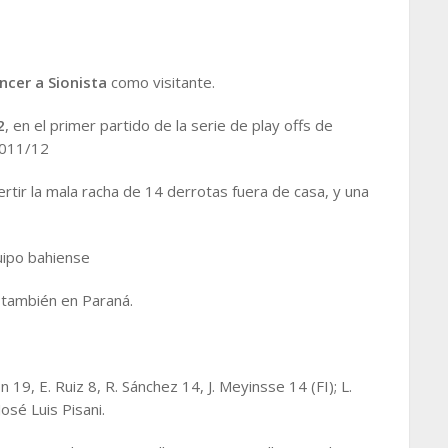
ncer a Sionista
como visitante.
2
, en el primer partido de la serie de play offs de
 2011/12
rtir la mala racha de 14 derrotas fuera de casa, y una
quipo bahiense
o también en Paraná.
on 19, E. Ruiz 8, R. Sánchez 14, J. Meyinsse 14 (FI); L.
José Luis Pisani.