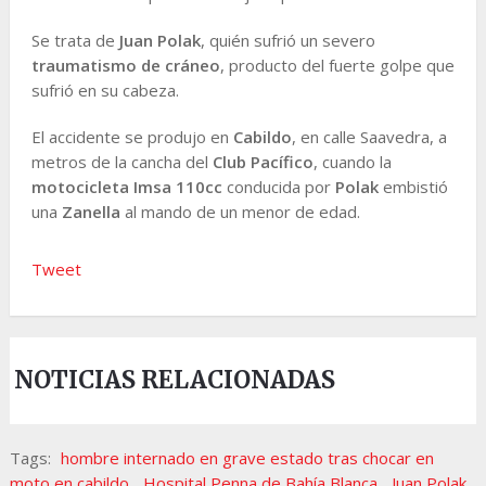
Se trata de
Juan Polak
, quién sufrió un severo
traumatismo de cráneo
, producto del fuerte golpe que
sufrió en su cabeza.
El accidente se produjo en
Cabildo
, en calle Saavedra, a
metros de la cancha del
Club Pacífico
, cuando la
motocicleta Imsa 110cc
conducida por
Polak
embistió
una
Zanella
al mando de un menor de edad.
Tweet
NOTICIAS RELACIONADAS
Tags:
hombre internado en grave estado tras chocar en
moto en cabildo
,
Hospital Penna de Bahía Blanca
,
Juan Polak
,