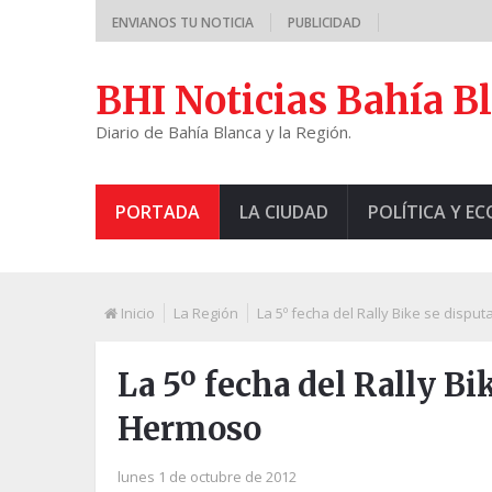
ENVIANOS TU NOTICIA
PUBLICIDAD
BHI Noticias Bahía B
Diario de Bahía Blanca y la Región.
PORTADA
LA CIUDAD
POLÍTICA Y E
Inicio
La Región
La 5º fecha del Rally Bike se disp
La 5º fecha del Rally B
Hermoso
lunes 1 de octubre de 2012