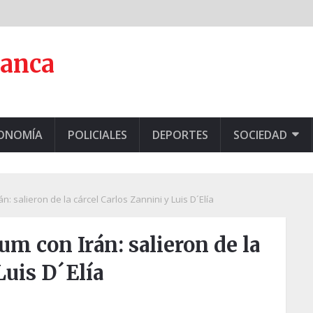
lanca
CONOMÍA
POLICIALES
DEPORTES
SOCIEDAD
 salieron de la cárcel Carlos Zannini y Luis D´Elía
m con Irán: salieron de la
Luis D´Elía