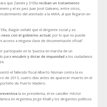
ara que Zannini y D’Elía
reciban un tratamiento
enem y el ex juez Juan José Galeano, entre otros,
ncubrimiento del atentado a la AMIA, al que llegaron en
’Elía, Baigún señaló que el dirigente social y ex
 nexo con el gobierno actual
, por lo que no puede
 ni acceso a ninguna clase de documentación oficial”.
r participado en la “puesta en marcha de un
do para
encubrir y dotar de impunidad
a los ciudadanos
94.
entó el fallecido fiscal Alberto Nisman contra la ex
nero de 2015, cuatro días antes de aparecer muerto en el
o porteño de Puerto Madero.
preventiva
la ex presidenta, el ex canciller Héctor
ámica en Argentina Jorge Khalil y los dirigentes políticos