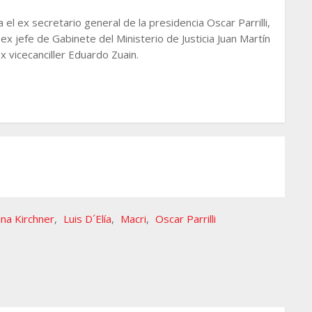
l ex secretario general de la presidencia Oscar Parrilli,
x jefe de Gabinete del Ministerio de Justicia Juan Martín
x vicecanciller Eduardo Zuain.
ina Kirchner
,
Luis D´Elía
,
Macri
,
Oscar Parrilli