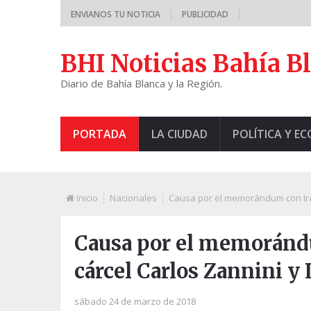
ENVIANOS TU NOTICIA
PUBLICIDAD
BHI Noticias Bahía B
Diario de Bahía Blanca y la Región.
PORTADA
LA CIUDAD
POLÍTICA Y E
Inicio
Nacionales
Causa por el memorándum con Irán:
Causa por el memorándu
cárcel Carlos Zannini y 
sábado 24 de marzo de 2018