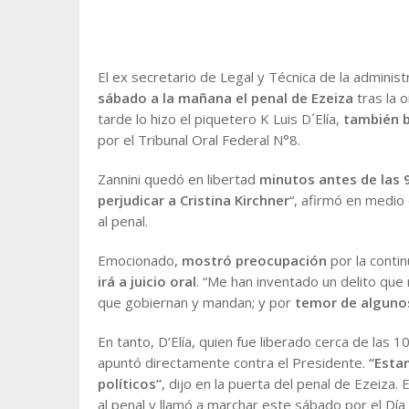
El ex secretario de Legal y Técnica de la administr
sábado a la mañana el penal de Ezeiza
tras la 
tarde lo hizo el piquetero K Luis D´Elía,
también b
por el Tribunal Oral Federal N°8.
Zannini quedó en libertad
minutos antes de las 
perjudicar a Cristina Kirchner
“, afirmó en medio
al penal.
Emocionado,
mostró preocupación
por la contin
irá a juicio oral
. “Me han inventado un delito que
que gobiernan y mandan; y por
temor de alguno
En tanto, D’Elía, quien fue liberado cerca de las 10
apuntó directamente contra el Presidente.
“Estam
políticos”
, dijo en la puerta del penal de Ezeiza. 
al penal y llamó a marchar este sábado por el Día