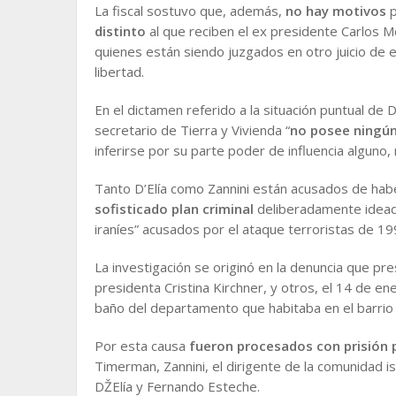
La fiscal sostuvo que, además,
no hay motivos
p
distinto
al que reciben el ex presidente Carlos M
quienes están siendo juzgados en otro juicio de e
libertad.
En el dictamen referido a la situación puntual de D
secretario de Tierra y Vivienda “
no posee ningún
inferirse por su parte poder de influencia alguno,
Tanto D’Elía como Zannini están acusados de habe
sofisticado plan criminal
deliberadamente idea
iraníes” acusados por el ataque terroristas de 19
La investigación se originó en la denuncia que pres
presidenta Cristina Kirchner, y otros, el 14 de e
baño del departamento que habitaba en el barri
Por esta causa
fueron procesados con prisión 
Timerman, Zannini, el dirigente de la comunidad isl
DŽElía y Fernando Esteche.