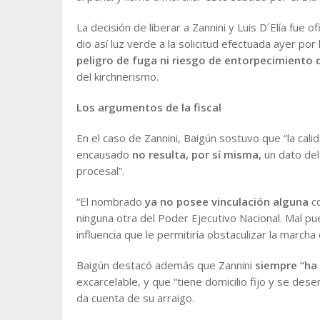
La decisión de liberar a Zannini y Luis D´Elía fue of
dio así luz verde a la solicitud efectuada ayer por
peligro de fuga ni riesgo de entorpecimiento 
del kirchnerismo.
Los argumentos de la fiscal
En el caso de Zannini, Baigún sostuvo que “la cali
encausado
no resulta, por sí misma,
un dato del
procesal”.
“El nombrado
ya no posee vinculación alguna
c
ninguna otra del Poder Ejecutivo Nacional. Mal p
influencia que le permitiría obstaculizar la march
Baigún destacó además que Zannini
siempre “ha
excarcelable, y que “tiene domicilio fijo y se de
da cuenta de su arraigo.