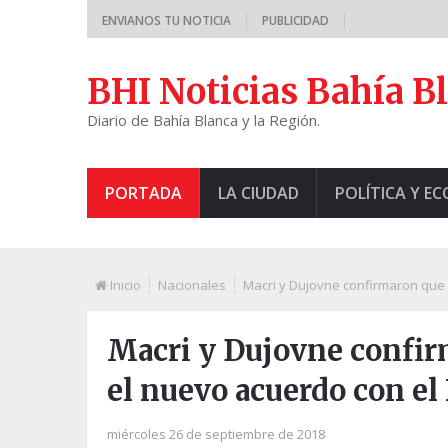
ENVIANOS TU NOTICIA
PUBLICIDAD
BHI Noticias Bahía B
Diario de Bahía Blanca y la Región.
PORTADA
LA CIUDAD
POLÍTICA Y E
Inicio
Nacionales
Macri y Dujovne confirmaron que 
Macri y Dujovne confir
el nuevo acuerdo con el
miércoles 26 de septiembre de 2018