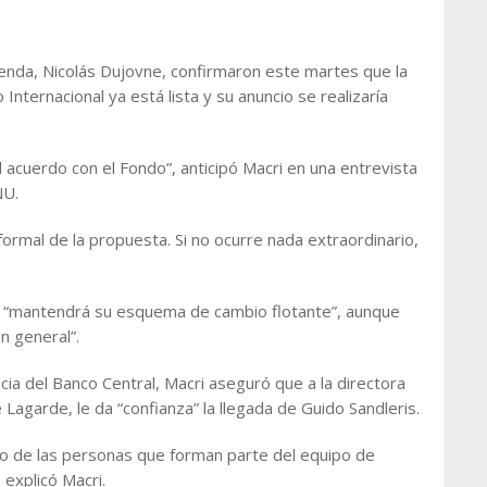
ienda, Nicolás Dujovne, confirmaron este martes que la
nternacional ya está lista y su anuncio se realizaría
 acuerdo con el Fondo”, anticipó Macri en una entrevista
NU.
formal de la propuesta. Si no ocurre nada extraordinario,
aís “mantendrá su esquema de cambio flotante”, aunque
n general”.
cia del Banco Central, Macri aseguró que a la directora
 Lagarde, le da “confianza” la llegada de Guido Sandleris.
to de las personas que forman parte del equipo de
 explicó Macri.