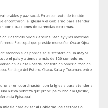
 vulnerables y paz social. En un contexto de tensión
que encontraron
la Iglesia y el Gobierno para atender
tan por situaciones de carencias extremas
.
a de Desarrollo Social
Carolina Stanley
y las máximas
onferencia Episcopal que preside monseñor
Oscar Ojea.
s de atención a los pobres se sustentará en
un mayor
 todo el país y atiende a más de 120 comedores
nominan en la Casa Rosada, consiste en poner el foco en
ba, Santiago del Estero, Chaco, Salta y Tucumán, entre
edronar en coordinación con la Iglesia para atender a
 una nueva pobreza que preocupa mucho a la Iglesia”,
nferencia Episcopal.
 Iglesia para avisar al Gobierno los sectores o