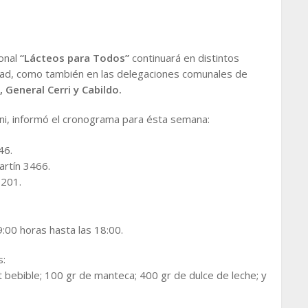
onal
“Lácteos para Todos”
continuará en distintos
dad, como también en las delegaciones comunales de
 General Cerri y Cabildo.
ini, informó el cronograma para ésta semana:
46.
artín 3466.
 201.
:00 horas hasta las 18:00.
s:
rt bebible; 100 gr de manteca; 400 gr de dulce de leche; y