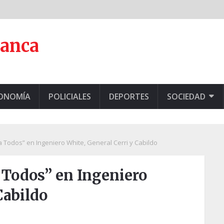
lanca
CONOMÍA
POLICIALES
DEPORTES
SOCIEDAD
 Todos” en Ingeniero White, General Cerri y Cabildo
 Todos” en Ingeniero
Cabildo