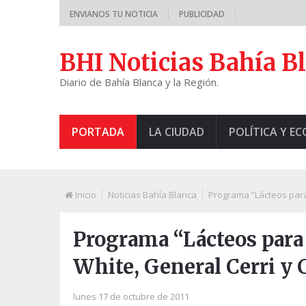
ENVIANOS TU NOTICIA
PUBLICIDAD
BHI Noticias Bahía B
Diario de Bahía Blanca y la Región.
PORTADA
LA CIUDAD
POLÍTICA Y E
Inicio
Noticias Bahía Blanca
Programa “Lácteos para
Programa “Lácteos para
White, General Cerri y 
lunes 17 de octubre de 2011