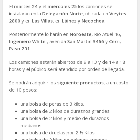
El
martes 24
y el
miércoles 25
los camiones se
instalarán en la
Delegación Norte
, ubicada en
Vieytes
2800
y en
Las Villas
, en
Láinez y Necochea
.
Posteriormente lo harán en
Noroeste
, Río Atuel 46,
Ingeniero White
, avenida
San Martín 3466
y
Cerri,
Paso 201
.
Los camiones estarán abiertos de 9 a 13 y de 14 a 18
horas y el público será atendido por orden de llegada.
Se podrán adquirir los
siguiente productos
, a un costo
de 10 pesos:
una bolsa de peras de 3 kilos.
una bolsa de 2 kilos de duraznos grandes.
una bolsa de 2 kilos y medio de duraznos
medianos.
una bolsa de ciruelas por 2 ½ Kilos.
una bolsa de 2 kilos de pelones grandes.