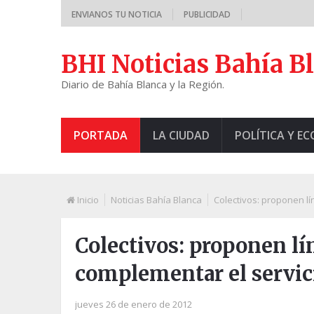
ENVIANOS TU NOTICIA
PUBLICIDAD
BHI Noticias Bahía B
Diario de Bahía Blanca y la Región.
PORTADA
LA CIUDAD
POLÍTICA Y E
Inicio
Noticias Bahía Blanca
Colectivos: proponen lí
Colectivos: proponen lín
complementar el servic
jueves 26 de enero de 2012