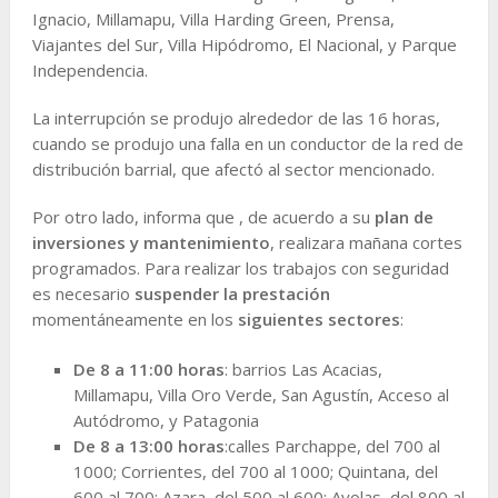
Ignacio, Millamapu, Villa Harding Green, Prensa,
Viajantes del Sur, Villa Hipódromo, El Nacional, y Parque
Independencia.
La interrupción se produjo alrededor de las 16 horas,
cuando se produjo una falla en un conductor de la red de
distribución barrial, que afectó al sector mencionado.
Por otro lado, informa que , de acuerdo a su
plan de
inversiones y mantenimiento
, realizara mañana cortes
programados. Para realizar los trabajos con seguridad
es necesario
suspender la prestación
momentáneamente en los
siguientes sectores
:
De 8 a 11:00 horas
: barrios Las Acacias,
Millamapu, Villa Oro Verde, San Agustín, Acceso al
Autódromo, y Patagonia
De 8 a 13:00 horas
:calles Parchappe, del 700 al
1000; Corrientes, del 700 al 1000; Quintana, del
600 al 700; Azara, del 500 al 600; Ayolas, del 800 al