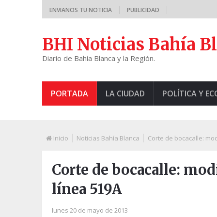
ENVIANOS TU NOTICIA
PUBLICIDAD
BHI Noticias Bahía B
Diario de Bahía Blanca y la Región.
PORTADA
LA CIUDAD
POLÍTICA Y E
Inicio
Noticias Bahía Blanca
Corte de bocacalle: mod
Corte de bocacalle: modi
línea 519A
lunes 20 de mayo de 2013