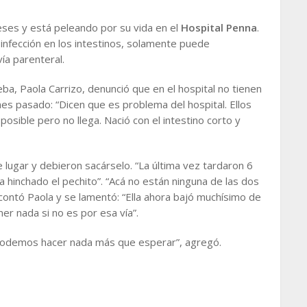
meses y está peleando por su vida en el
Hospital Penna
.
infección en los intestinos, solamente puede
ía parenteral.
ba, Paola Carrizo, denunció que en el
hospital
no tienen
nes pasado:
“Dicen que es problema del hospital. Ellos
osible pero no llega. Nació con el intestino corto y
e lugar y debieron sacárselo. “La última vez tardaron 6
a hinchado el pechito”. “Acá no están ninguna de las dos
, contó Paola y se lamentó: “Ella ahora bajó muchísimo de
mer nada si no es por esa vía”.
o podemos hacer nada más que esperar”, agregó.