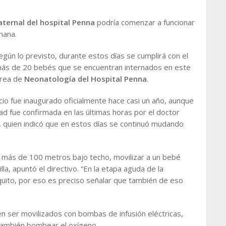
ternal del hospital
Penna
podría comenzar a funcionar
mana.
gún lo previsto, durante estos días se cumplirá con el
más de 20 bebés que se encuentran internados en este
área de
Neonatología del Hospital Penna
.
cio fue inaugurado oficialmente hace casi un año, aunque
ad fue confirmada en las últimas horas por el doctor
, quien indicó que en estos días se continuó mudando
a más de 100 metros bajo techo, movilizar a un bebé
a, apuntó el directivo. “En la etapa aguda de la
quito, por eso es preciso señalar que también de eso
n ser movilizados con bombas de infusión eléctricas,
 también bombear el oxígeno.