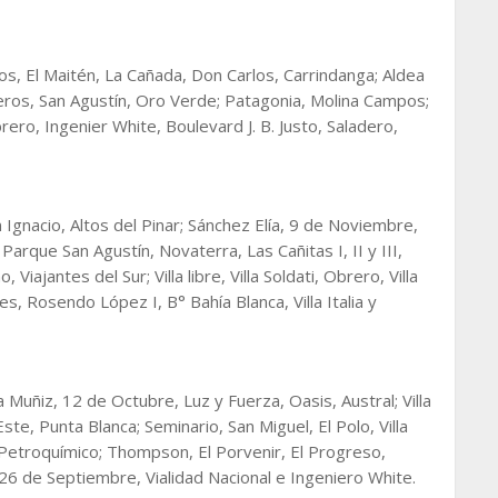
s, El Maitén, La Cañada, Don Carlos, Carrindanga; Aldea
ros, San Agustín, Oro Verde; Patagonia, Molina Campos;
ero, Ingenier White, Boulevard J. B. Justo, Saladero,
 Ignacio, Altos del Pinar; Sánchez Elía, 9 de Noviembre,
 Parque San Agustín, Novaterra, Las Cañitas I, II y III,
iajantes del Sur; Villa libre, Villa Soldati, Obrero, Villa
res, Rosendo López I, B° Bahía Blanca, Villa Italia y
illa Muñiz, 12 de Octubre, Luz y Fuerza, Oasis, Austral; Villa
te, Punta Blanca; Seminario, San Miguel, El Polo, Villa
M., Petroquímico; Thompson, El Porvenir, El Progreso,
al, 26 de Septiembre, Vialidad Nacional e Ingeniero White.