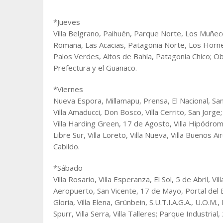
*Jueves
Villa Belgrano, Paihuén, Parque Norte, Los Muñeco
Romana, Las Acacias, Patagonia Norte, Los Horne
Palos Verdes, Altos de Bahía, Patagonia Chico; Obr
Prefectura y el Guanaco.
*Viernes
Nueva Espora, Millamapu, Prensa, El Nacional, San
Villa Amaducci, Don Bosco, Villa Cerrito, San Jorge;
Villa Harding Green, 17 de Agosto, Villa Hipódromo, V
Libre Sur, Villa Loreto, Villa Nueva, Villa Buenos Ai
Cabildo.
*Sábado
Villa Rosario, Villa Esperanza, El Sol, 5 de Abril, V
Aeropuerto, San Vicente, 17 de Mayo, Portal del Es
Gloria, Villa Elena, Grünbein, S.U.T.I.A.G.A., U.O.
Spurr, Villa Serra, Villa Talleres; Parque Industri