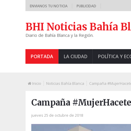
ENVIANOS TU NOTICIA
PUBLICIDAD
BHI Noticias Bahía B
Diario de Bahía Blanca y la Región.
PORTADA
LA CIUDAD
POLÍTICA Y E
Inicio
Noticias Bahía Blanca
Campaña #MujerHacete
Campaña #MujerHacete
jueves 25 de octubre de 2018