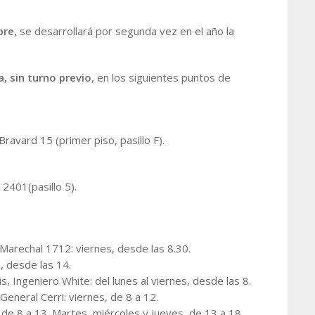
bre,
se desarrollará por segunda vez en el año la
a, sin turno previo
, en los siguientes puntos de
ravard 15 (primer piso, pasillo F).
2401(pasillo 5).
arechal 1712: viernes, desde las 8.30.
, desde las 14.
is, Ingeniero White: del lunes al viernes, desde las 8.
eneral Cerri: viernes, de 8 a 12.
 de 8 a 13. Martes, miércoles y jueves, de 13 a 18.