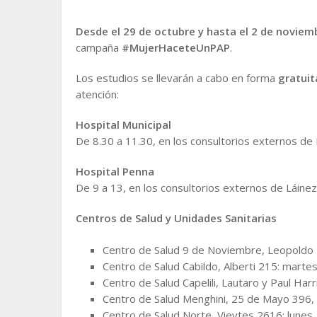
Desde el 29 de octubre y hasta el 2 de noviem
campaña
#MujerHaceteUnPAP
.
Los estudios se llevarán a cabo en forma
gratuit
atención:
Hospital Municipal
De 8.30 a 11.30, en los consultorios externos de B
Hospital Penna
De 9 a 13, en los consultorios externos de Láinez 
Centros de Salud y Unidades Sanitarias
Centro de Salud 9 de Noviembre, Leopoldo M
Centro de Salud Cabildo, Alberti 215: martes
Centro de Salud Capelili, Lautaro y Paul Harr
Centro de Salud Menghini, 25 de Mayo 396, G
Centro de Salud Norte, Vieytes 2616: lunes,