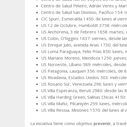
Centro de Salud Piñeiro, Adrián Veres y Marti
Centro de Salud San Dionisio, Pacifico 154: 
CIC Spurr, Esmeralda 1450: de lunes al viern
US 12 de Octubre, Humboldt 3758: miércole
US Anchorena, 3 de Febrero 1658: martes, 
US Colón, O’higgins 1637: viernes, desde las
US Enrique Julio, avenida Arias 1730: del lune
US Loma Paraguaya, Felix Frías 850: lunes, m
US Mariano Moreno, Mendoza 1250: jueves, 
US Noroeste, Líbano 589: miércoles, desde 
US Patagonia, Lauquen 356: miércoles, de 8
US Rivadavia, Estados Unidos 503: miércoles
US Rosario Sur, Venezuela 296: lunes y viern
US Villa Esperanza, Beruti 2980: desde las 8
US Villa Harding Green, Salinas Chicas 4150: 
US Villa Muñiz, Pilcaniyén 259: lunes, miérco
US Villa Ressia, Misiones 1570: del lunes al v
La iniciativa tiene como objetivo
prevenir
, a trav