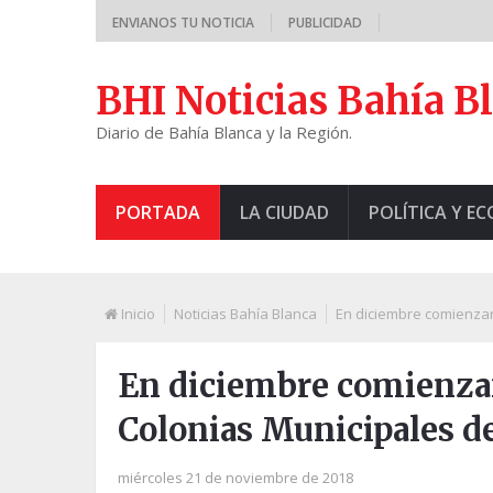
ENVIANOS TU NOTICIA
PUBLICIDAD
BHI Noticias Bahía B
Diario de Bahía Blanca y la Región.
PORTADA
LA CIUDAD
POLÍTICA Y E
Inicio
Noticias Bahía Blanca
En diciembre comienzan
En diciembre comienzan 
Colonias Municipales d
miércoles 21 de noviembre de 2018