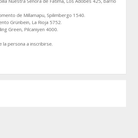
apilla Nuestra Señora de Fátima, Los Adobes 425, barrio
Fomento de Millamapu, Spilimbergo 1540.
ento Grünbein, La Rioja 5752.
ding Green, Pilcaniyen 4000.
la persona a inscribirse.