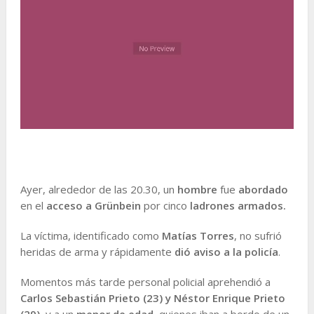
Ayer, alrededor de las 20.30, un
hombre
fue
abordado
en el
acceso a Grünbein
por cinco
ladrones armados.
La víctima, identificado como
Matías Torres
, no sufrió
heridas de arma y rápidamente
dió aviso a la policía
.
Momentos más tarde personal policial aprehendió a
Carlos Sebastián Prieto (23) y Néstor Enrique Prieto
(29),
y a un
menor de edad,
quienes iban a bordo de un