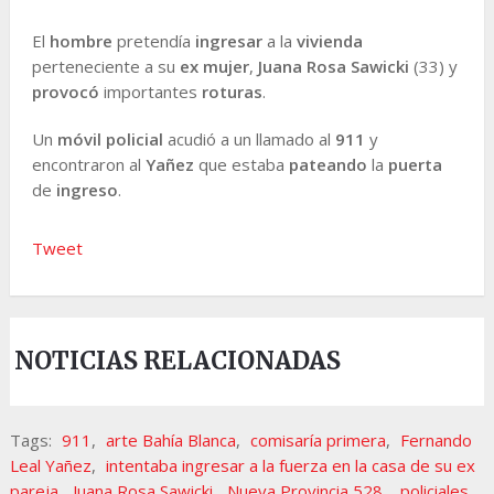
El
hombre
pretendía
ingresar
a la
vivienda
perteneciente a su
ex mujer
,
Juana Rosa Sawicki
(33) y
provocó
importantes
roturas
.
Un
móvil policial
acudió a un llamado al
911
y
encontraron al
Yañez
que estaba
pateando
la
puerta
de
ingreso
.
Tweet
NOTICIAS RELACIONADAS
Tags:
911
,
arte Bahía Blanca
,
comisaría primera
,
Fernando
Leal Yañez
,
intentaba ingresar a la fuerza en la casa de su ex
pareja
,
Juana Rosa Sawicki
,
Nueva Provincia 528.
,
policiales