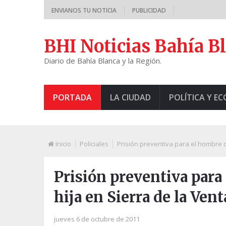
ENVIANOS TU NOTICIA
PUBLICIDAD
BHI Noticias Bahía B
Diario de Bahía Blanca y la Región.
PORTADA
LA CIUDAD
POLÍTICA Y E
Inicio
Policiales
Prisión preventiva para el hombre q
Prisión preventiva para
hija en Sierra de la Ven
jueves 6 de octubre de 2011