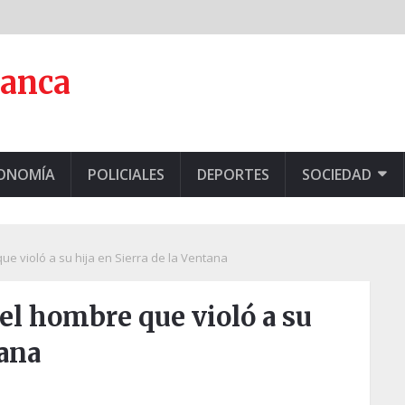
lanca
CONOMÍA
POLICIALES
DEPORTES
SOCIEDAD
ue violó a su hija en Sierra de la Ventana
 el hombre que violó a su
tana