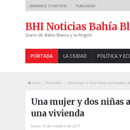
ENVIANOS TU NOTICIA
PUBLICIDAD
BHI Noticias Bahía B
Diario de Bahía Blanca y la Región.
PORTADA
LA CIUDAD
POLÍTICA Y E
Inicio
Policiales
Una mujer y dos niñas asfixiadas a
Una mujer y dos niñas a
una vivienda
lunes 10 de octubre de 2011