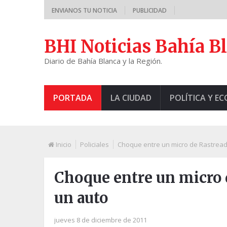
ENVIANOS TU NOTICIA
PUBLICIDAD
BHI Noticias Bahía B
Diario de Bahía Blanca y la Región.
PORTADA
LA CIUDAD
POLÍTICA Y E
Inicio
Policiales
Choque entre un micro de Rastread
Choque entre un micro 
un auto
jueves 8 de diciembre de 2011