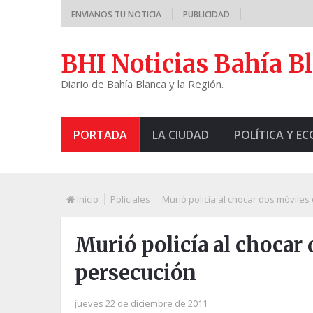
ENVIANOS TU NOTICIA
PUBLICIDAD
BHI Noticias Bahía B
Diario de Bahía Blanca y la Región.
PORTADA
LA CIUDAD
POLÍTICA Y E
Inicio
Policiales
Murió policía al chocar dos móvile
Murió policía al chocar
persecución
jueves 22 de diciembre de 2011