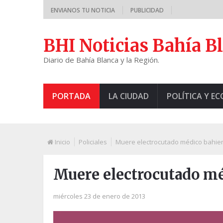
ENVIANOS TU NOTICIA
PUBLICIDAD
BHI Noticias Bahía B
Diario de Bahía Blanca y la Región.
PORTADA
LA CIUDAD
POLÍTICA Y E
Inicio
Policiales
Muere electrocutado médico bahie
Muere electrocutado m
miércoles 23 de enero de 2013