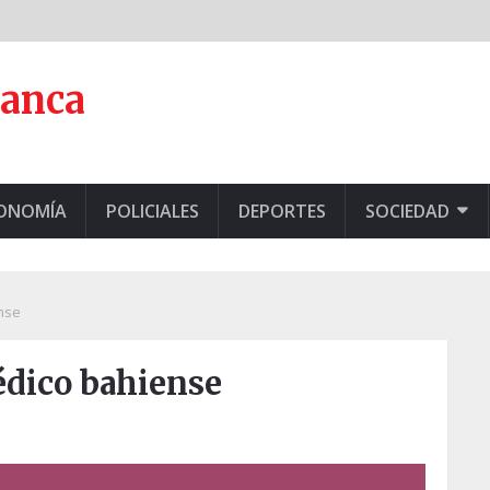
lanca
CONOMÍA
POLICIALES
DEPORTES
SOCIEDAD
nse
édico bahiense