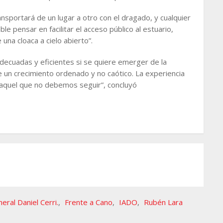
nsportará de un lugar a otro con el dragado, y cualquier
le pensar en facilitar el acceso público al estuario,
na cloaca a cielo abierto”.
adecuadas y eficientes si se quiere emerger de la
de un crecimiento ordenado y no caótico. La experiencia
 aquel que no debemos seguir”, concluyó
eral Daniel Cerri.
,
Frente a Cano
,
IADO
,
Rubén Lara