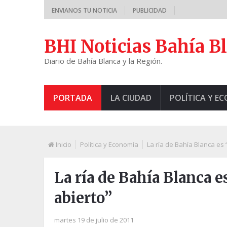
ENVIANOS TU NOTICIA
PUBLICIDAD
BHI Noticias Bahía B
Diario de Bahía Blanca y la Región.
PORTADA
LA CIUDAD
POLÍTICA Y E
Inicio
Política y Economía
La ría de Bahía Blanca es 
La ría de Bahía Blanca e
abierto”
martes 19 de julio de 2011