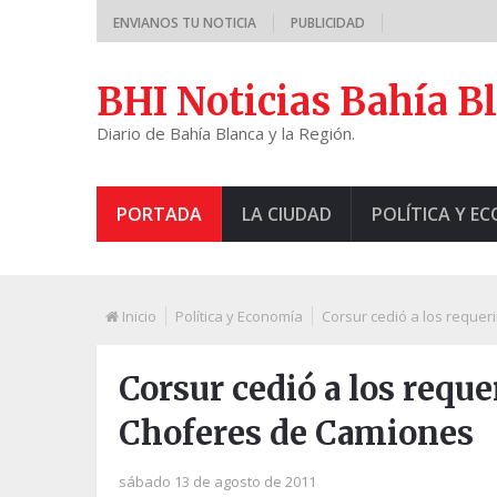
ENVIANOS TU NOTICIA
PUBLICIDAD
BHI Noticias Bahía B
Diario de Bahía Blanca y la Región.
PORTADA
LA CIUDAD
POLÍTICA Y E
Inicio
Política y Economía
Corsur cedió a los reque
Corsur cedió a los requ
Choferes de Camiones
sábado 13 de agosto de 2011