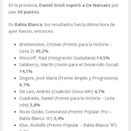
En la provincia
,
Daniel Scioli superó a De Narvaez
por
casi
30 puntos
.
En
Bahía Blanca
, los resultados hasta última hora de
ayer fueron, entonces:
Breitenstein, Cristian (Frente para la Victoria –
Lista 2)
45,2%
Woscoff, Raúl (Integración Ciudadana)
14,5%
Salaberry, Martín (Unión para el Desarrollo Social)
14,1%
Zingoni, José María (Frente Amplio y Progresista)
6,7%
De Leo, Andrés (Coalición Cívica-ARI)
4,7%
Cuadrado, Daniel (Frente para la Victoria – Lista
Ishii)
3,8%
Rivas Godio, Constanza (Frente Popular Pro –
Bahía Blanca “A”)
3,4%
Klun, Rodolfo (Frente Popular – Bahía Blanca “B”)