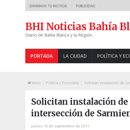
ENVIANOS TU NOTICIA
PUBLICIDAD
BHI Noticias Bahía B
Diario de Bahía Blanca y la Región.
PORTADA
LA CIUDAD
POLÍTICA Y E
Inicio
Política y Economía
Solicitan instalación de s
Solicitan instalación de
intersección de Sarmien
jueves 15 de septiembre de 2011