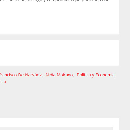
Francisco De Narváez
,
Nidia Moirano
,
Política y Economía
,
nco