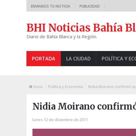
ENVIANOS TU NOTICIA
PUBLICIDAD
BHI Noticias Bahía B
Diario de Bahía Blanca y la Región.
PORTADA
LA CIUDAD
POLÍTICA Y E
Inicio
Política y Economía
Nidia Moirano confirmó q
Nidia Moirano confirmó
lunes 12 de diciembre de 2011