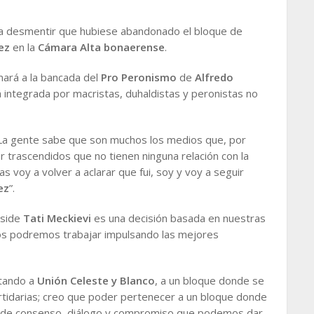
 a desmentir que hubiese abandonado el bloque de
ez
en la
Cámara Alta bonaerense
.
mará a la bancada del
Pro Peronismo
de
Alfredo
á integrada por macristas, duhaldistas y peronistas no
“La gente sabe que son muchos los medios que, por
r trascendidos que no tienen ninguna relación con la
as voy a volver a aclarar que fui, soy y voy a seguir
ez
”.
eside
Tati Meckievi
es una decisión basada en nuestras
ntos podremos trabajar impulsando las mejores
tando a
Unión Celeste y Blanco
, a un bloque donde se
artidarias; creo que poder pertenecer a un bloque donde
lo de consenso, diálogo y compromiso que podemos dar