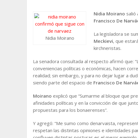
Nidia Moirano
salió
Francisco De Narvá
La legisladora se su
Nidia Moirano
Meckievi
, que estar
kirchneristas.
La senadora consultada al respecto afirmó que: 
conveniencias políticas o económicas, hacen corre
realidad; sin embargo, y para no dejar lugar a dud
siendo parte del espacio de
Francisco De Narvá
Moirano
explicó que “Sumarme al bloque que pr
afinidades políticas y en la convicción de que ju
propuestas para los bonaerenses”.
Y agregó: “Me sumo como denarvaista, represen
respetan las distintas opiniones e identidades p
confluyen distintas posturas es el mejor ejemp