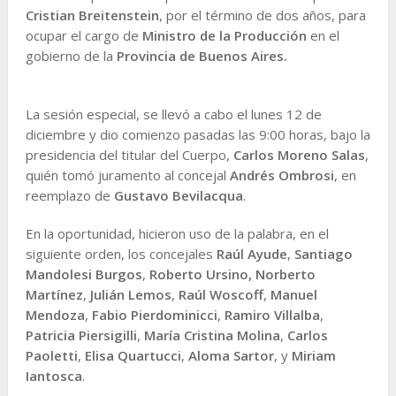
Cristian Breitenstein
, por el término de dos años, para
ocupar el cargo de
Ministro de la Producción
en el
gobierno de la
Provincia de Buenos Aires.
La sesión especial, se llevó a cabo el lunes 12 de
diciembre y dio comienzo pasadas las 9:00 horas, bajo la
presidencia del titular del Cuerpo,
Carlos Moreno Salas
,
quién tomó juramento al concejal
Andrés Ombrosi
, en
reemplazo de
Gustavo Bevilacqua
.
En la oportunidad, hicieron uso de la palabra, en el
siguiente orden, los concejales
Raúl Ayude
,
Santiago
Mandolesi Burgos
,
Roberto Ursino,
Norberto
Martínez
,
Julián Lemos
,
Raúl Woscoff
,
Manuel
Mendoza
,
Fabio Pierdominicci
,
Ramiro Villalba
,
Patricia Piersigilli
,
María Cristina Molina
,
Carlos
Paoletti
,
Elisa Quartucci
,
Aloma Sartor
, y
Miriam
Iantosca
.