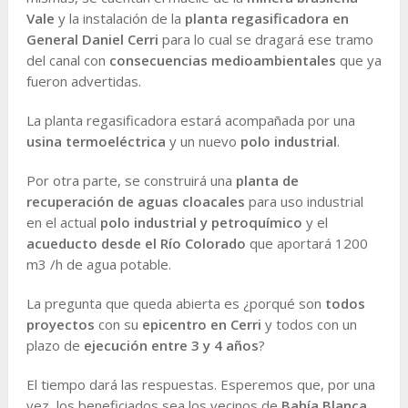
Vale
y la instalación de la
planta regasificadora en
General Daniel Cerri
para lo cual se dragará ese tramo
del canal con
consecuencias medioambientales
que ya
fueron advertidas.
La planta regasificadora estará acompañada por una
usina termoeléctrica
y un nuevo
polo industrial
.
Por otra parte, se construirá una
planta de
recuperación de aguas cloacales
para uso industrial
en el actual
polo industrial y petroquímico
y el
acueducto desde el Río Colorado
que aportará 1200
m3 /h de agua potable.
La pregunta que queda abierta es ¿porqué son
todos
proyectos
con su
epicentro en Cerri
y todos con un
plazo de
ejecución entre 3 y 4 años
?
El tiempo dará las respuestas. Esperemos que, por una
vez, los beneficiados sea los vecinos de
Bahía Blanca
,