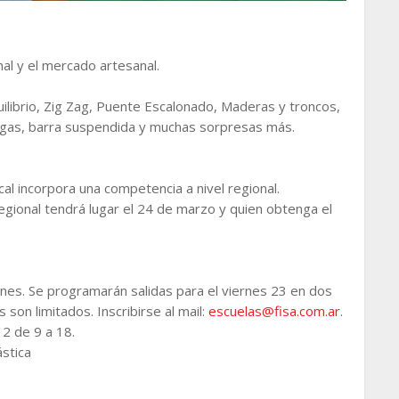
nal y el mercado artesanal.
librio, Zig Zag, Puente Escalonado, Maderas y troncos,
sogas, barra suspendida y muchas sorpresas más.
cal incorpora una competencia a nivel regional.
regional tendrá lugar el 24 de marzo y quien obtenga el
dines. Se programarán salidas para el viernes 23 en dos
 son limitados. Inscribirse al mail:
escuelas@fisa.com.ar
.
2 de 9 a 18.
ástica