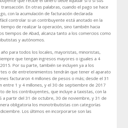
buyente que recibe el dinero debe liquidar si o si sus
 transacción. En otras palabras, cuando el pago se hace
ego, con la acumulación de facturación declarada
ácil controlar si un contribuyente está anotado en la
 tiempo de realizar la operación, sino también hacia
 los tiempos de Abad, alcanza tanto a los comercios como
ributistas y autónomos.
año para todos los locales, mayoristas, minoristas,
, siempre que tengan ingresos mayores o iguales a 4
 2015. Por su parte, también se incluyen ya a los
ortes o de entretenimientos tendrán que tener el aparato
uienes facturaron 4 millones de pesos o más; desde el 31
n entre 1 y 4 millones, y el 30 de septiembre de 2017
to de los contribuyentes, que incluye a taxistas, con la
S a partir del 31 de octubre, 30 de noviembre, y 31 de
nera obligatoria los monotributistas con categorías
e diciembre. Los últimos en incorporarse son las