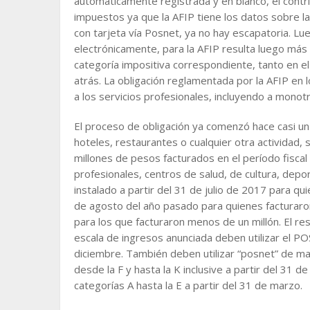
automáticamente registrada y en blanco, el contri
impuestos ya que la AFIP tiene los datos sobre la
con tarjeta vía Posnet, ya no hay escapatoria. Lu
electrónicamente, para la AFIP resulta luego más f
categoría impositiva correspondiente, tanto en el
atrás. La obligación reglamentada por la AFIP en
a los servicios profesionales, incluyendo a monot
El proceso de obligación ya comenzó hace casi un 
hoteles, restaurantes o cualquier otra actividad
millones de pesos facturados en el período fiscal
profesionales, centros de salud, de cultura, dep
instalado a partir del 31 de julio de 2017 para q
de agosto del año pasado para quienes facturaro
para los que facturaron menos de un millón. El res
escala de ingresos anunciada deben utilizar el PO
diciembre. También deben utilizar “posnet” de ma
desde la F y hasta la K inclusive a partir del 31 d
categorías A hasta la E a partir del 31 de marzo.