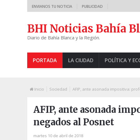
ENVIANOS TU NOTICIA
PUBLICIDAD
BHI Noticias Bahía B
Diario de Bahía Blanca y la Región.
PORTADA
LA CIUDAD
POLÍTICA Y E
Inicio
Sociedad
AFIP, ante asonada impositiva: pro
AFIP, ante asonada impo
negados al Posnet
martes 10 de abril de 2018