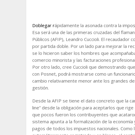
Doblegar r
ápidamente la asonada contra la imposi
Esa será una de las primeras cruzadas del flamant
Públicos (AFIP), Leandro Cuccioli. El recaudador
por partida doble. Por un lado para mejorar la re
se lo hicieron saber los hombres que acompañaba
comercio minorista y las facturaciones profesiona
Por otro lado, cree Cuccioli que demostrando que
con Posnet, podrá mostrarse como un funcionario
cambio relativamente menor ante los grandes des
gestión.
Desde la AFIP se tiene el dato concreto que la c
line” desde la obligación para aceptarlos que rige
que pocos fueron los contribuyentes que acataron
sistema apunta a la formalización de la economía 
pagos de todos los impuestos nacionales. Como l