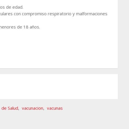
os de edad.
lares con compromiso respiratorio y malformaciones
n menores de 18 años.
a de Salud
,
vacunacion
,
vacunas