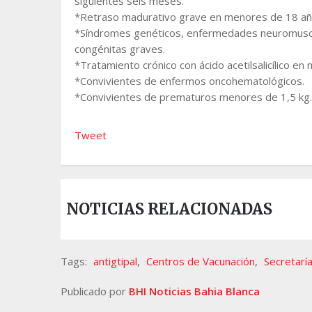
siguientes seis meses.
*Retraso madurativo grave en menores de 18 añ
*Síndromes genéticos, enfermedades neuromuscu
congénitas graves.
*Tratamiento crónico con ácido acetilsalicílico e
*Convivientes de enfermos oncohematológicos.
*Convivientes de prematuros menores de 1,5 kg.
Tweet
NOTICIAS RELACIONADAS
Tags:
antigtipal
,
Centros de Vacunación
,
Secretarí
Publicado por
BHI Noticias Bahia Blanca