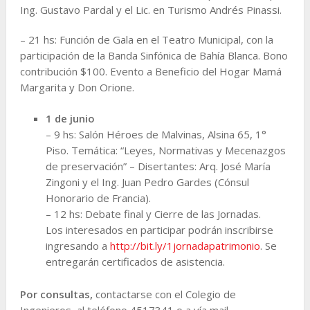
Ing. Gustavo Pardal y el Lic. en Turismo Andrés Pinassi.
– 21 hs: Función de Gala en el Teatro Municipal, con la
participación de la Banda Sinfónica de Bahía Blanca. Bono
contribución $100. Evento a Beneficio del Hogar Mamá
Margarita y Don Orione.
1 de junio
– 9 hs: Salón Héroes de Malvinas, Alsina 65, 1°
Piso. Temática: “Leyes, Normativas y Mecenazgos
de preservación” – Disertantes: Arq. José María
Zingoni y el Ing. Juan Pedro Gardes (Cónsul
Honorario de Francia).
– 12 hs: Debate final y Cierre de las Jornadas.
Los interesados en participar podrán inscribirse
ingresando a
http://bit.ly/
1jornadapatrimonio
. Se
entregarán certificados de asistencia.
Por consultas,
contactarse con el Colegio de
Ingenieros, al teléfono 4517341 o a vía mail