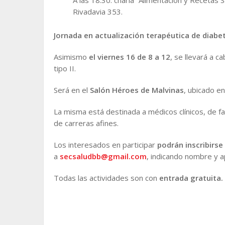
A las 18.30: charla “Alimentación y Recetas S
Rivadavia 353.
Jornada en actualización terapéutica de diabete
Asimismo
el viernes 16 de 8 a 12
, se llevará a c
tipo II.
Será en el
Salón Héroes de Malvinas
, ubicado en
La misma está destinada a médicos clínicos, de f
de carreras afines.
Los interesados en participar
podrán inscribirse
a
secsaludbb@gmail.com
, indicando nombre y ap
Todas las actividades son con
entrada gratuita.