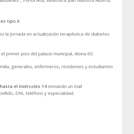
aludables”, Punta Alta, Biblioteca Juan Bautista Alberdi,
s tipo II
abo la Jornada en actualización terapéutica de diabetes
 el primer piso del palacio municipal, Alsina 65.
amilia, generales, enfermeros, residentes y estudiantes
 hasta el miércoles 14
enviando un mail
ellido, DNI, teléfono y especialidad.