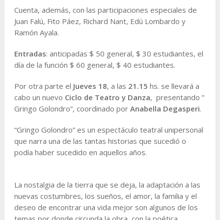
Cuenta, además, con las participaciones especiales de
Juan Falú, Fito Páez, Richard Nant, Edú Lombardo y
Ramón Ayala.
Entradas
: anticipadas $ 50 general, $ 30 estudiantes, el
día de la función $ 60 general, $ 40 estudiantes.
Por otra parte el
Jueves 18
, a las
21.15
hs. se llevará a
cabo un nuevo
Ciclo de Teatro y Danza
, presentando ”
Gringo Golondro”, coordinado por
Anabella Degasperi
.
“Gringo Golondro” es un espectáculo teatral unipersonal
que narra una de las tantas historias que sucedió o
podía haber sucedido en aquellos años.
La nostalgia de la tierra que se deja, la adaptación a las
nuevas costumbres, los sueños, el amor, la familia y el
deseo de encontrar una vida mejor son algunos de los
temas por donde circunda la obra, con la poética