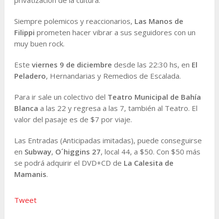
Siempre polemicos y reaccionarios,
Las Manos de
Filippi
prometen hacer vibrar a sus seguidores con un
muy buen rock.
Este
viernes 9 de diciembre
desde las 22:30 hs, en
El
Peladero
, Hernandarias y Remedios de Escalada.
Para ir sale un colectivo del
Teatro Municipal
de Bahía
Blanca
a las 22 y regresa a las 7, también al Teatro. El
valor del pasaje es de $7 por viaje.
Las Entradas (Anticipadas imitadas), puede conseguirse
en
Subway
,
O´higgins 27
, local 44, a $50. Con $50 más
se podrá adquirir el DVD+CD de
La Calesita de
Mamanis
.
Tweet