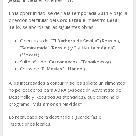
En la oportunidad, se cierra la
temporada 2011
y bajo la
dirección del titular del
Coro Estable
, maestro
César
Tello
, se abordarán las siguientes obras:
Oberturas de:
“El Barbero de Sevilla”
(
Rossini
),
“
Semiramide
” (
Rossini
) y “
La flauta mágica”
(
Mozart
).
Suite nº 1 de “
Cascanueces
” (
Tchaikovsky
)
Coros de “
El Mesías”
(
Händel
)
A los interesados a concurrir se les solicita un alimentos
no perecederos para
ADRA
(Asociación Adventista de
Desarrollo y Recursos Asistenciales), que coordina el
programa
“Más amor en Navidad”
.
Lo recaudado será destinado a guarderías e
instituciones locales.