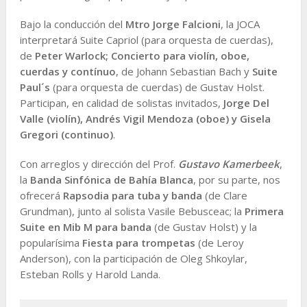
Bajo la conducción del
Mtro Jorge Falcioni
, la JOCA
interpretará Suite Capriol (para orquesta de cuerdas),
de
Peter Warlock; Concierto para violín, oboe,
cuerdas y contínuo
, de Johann Sebastian Bach y
Suite
Paul´s
(para orquesta de cuerdas) de Gustav Holst.
Participan, en calidad de solistas invitados,
Jorge Del
Valle (violín), Andrés Vigil Mendoza (oboe) y Gisela
Gregori (continuo)
.
Con arreglos y dirección del Prof.
Gustavo Kamerbeek
,
la
Banda Sinfónica de Bahía Blanca
, por su parte, nos
ofrecerá
Rapsodia para tuba y banda
(de Clare
Grundman), junto al solista Vasile Bebusceac; la
Primera
Suite en Mib M para banda
(de Gustav Holst) y la
popularísima
Fiesta para trompetas
(de Leroy
Anderson), con la participación de Oleg Shkoylar,
Esteban Rolls y Harold Landa.