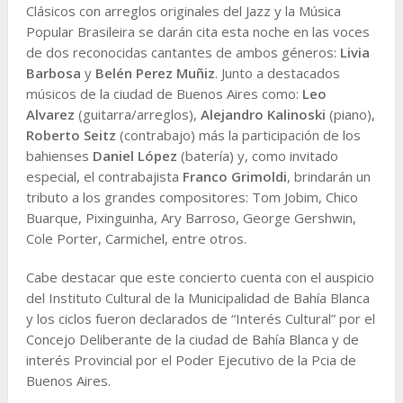
Clásicos con arreglos originales del Jazz y la Música
Popular Brasileira se darán cita esta noche en las voces
de dos reconocidas cantantes de ambos géneros:
Livia
Barbosa
y
Belén Perez Muñiz
. Junto a destacados
músicos de la ciudad de Buenos Aires como:
Leo
Alvarez
(guitarra/arreglos),
Alejandro Kalinoski
(piano),
Roberto Seitz
(contrabajo) más la participación de los
bahienses
Daniel López
(batería) y, como invitado
especial, el contrabajista
Franco Grimoldi
, brindarán un
tributo a los grandes compositores: Tom Jobim, Chico
Buarque, Pixinguinha, Ary Barroso, George Gershwin,
Cole Porter, Carmichel, entre otros.
Cabe destacar que este concierto cuenta con el auspicio
del Instituto Cultural de la Municipalidad de Bahía Blanca
y los ciclos fueron declarados de “Interés Cultural” por el
Concejo Deliberante de la ciudad de Bahía Blanca y de
interés Provincial por el Poder Ejecutivo de la Pcia de
Buenos Aires.