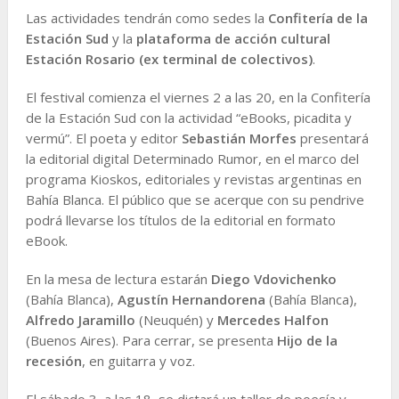
Las actividades tendrán como sedes la
Confitería de la
Estación Sud
y la
plataforma de acción cultural
Estación Rosario (ex terminal de colectivos)
.
El festival comienza el viernes 2 a las 20, en la Confitería
de la Estación Sud con la actividad “eBooks, picadita y
vermú”. El poeta y editor
Sebastián Morfes
presentará
la editorial digital Determinado Rumor, en el marco del
programa Kioskos, editoriales y revistas argentinas en
Bahía Blanca. El público que se acerque con su pendrive
podrá llevarse los títulos de la editorial en formato
eBook.
En la mesa de lectura estarán
Diego Vdovichenko
(Bahía Blanca),
Agustín Hernandorena
(Bahía Blanca),
Alfredo Jaramillo
(Neuquén) y
Mercedes Halfon
(Buenos Aires). Para cerrar, se presenta
Hijo de la
recesión
, en guitarra y voz.
El sábado 3, a las 18, se dictará un taller de poesía y