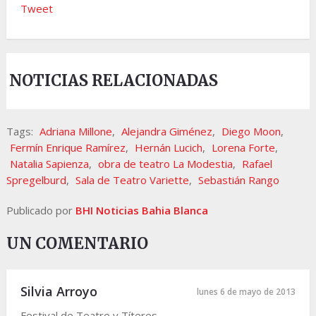
Tweet
NOTICIAS RELACIONADAS
Tags:
Adriana Millone
,
Alejandra Giménez
,
Diego Moon
,
Fermín Enrique Ramírez
,
Hernán Lucich
,
Lorena Forte
,
Natalia Sapienza
,
obra de teatro La Modestia
,
Rafael
Spregelburd
,
Sala de Teatro Variette
,
Sebastián Rango
Publicado por
BHI Noticias Bahia Blanca
UN COMENTARIO
Silvia Arroyo
lunes 6 de mayo de 2013
Festival de Teatro y Títeres