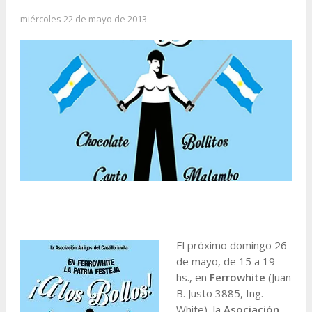
miércoles 22 de mayo de 2013
El próximo domingo 26
de mayo, de 15 a 19
hs., en
Ferrowhite
(Juan
B. Justo 3885, Ing.
White), la
Asociación