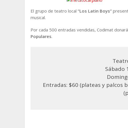
El grupo de teatro local
“Los Latin Boys”
presen
musical.
Por cada 500 entradas vendidas, Codimat donar
Populares
.
Teatr
Sábado 1
Domingo
Entradas: $60 (plateas y palcos ba
(