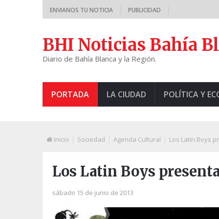
ENVIANOS TU NOTICIA
PUBLICIDAD
BHI Noticias Bahía B
Diario de Bahía Blanca y la Región.
PORTADA
LA CIUDAD
POLÍTICA Y E
Inicio
Sociedad
Agenda Cultural
Los Latin Boys 
Los Latin Boys present
sábado 15 de junio de 2013