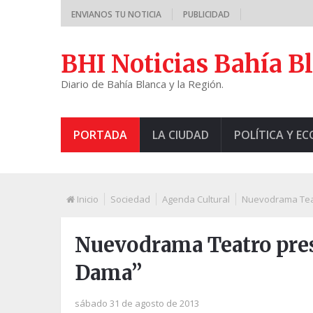
ENVIANOS TU NOTICIA
PUBLICIDAD
BHI Noticias Bahía B
Diario de Bahía Blanca y la Región.
PORTADA
LA CIUDAD
POLÍTICA Y E
Inicio
Sociedad
Agenda Cultural
Nuevodrama Teat
Nuevodrama Teatro pres
Dama”
sábado 31 de agosto de 2013