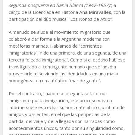
segunda posguerra en Bahía Blanca (1947-1957)”
, a
cargo de la Licenciada en Historia
Ana Miravalles
, con la
participación del dúo musical “Los Nonos de Atilio”.
A menudo se alude el movimiento migratorio que
colaboró a dar forma a la Argentina moderna con
metáforas marinas. Hablamos de “corrientes
inmigratorias”. Y de una primera, de una segunda, de una
tercera “oleada inmigratoria”. Como si el océano hubiese
transfigurado al contingente humano que se lanzó a
atravesarlo, disolviendo las identidades en una masa
homogénea, en un auténtico “mar de gente”.
Por el contrario, cuando se pregunta a tal o cual
inmigrante por la inmigración, ese proceso vasto e
informe suele estrechar su horizonte al círculo íntimo de
amigos y parientes, en el que las peripecias de la
partida, del viaje y de la llegada son narradas como
acontecimientos únicos, tanto por su singularidad como,
en contrapartida, por su carácter ejemplar, es decir,