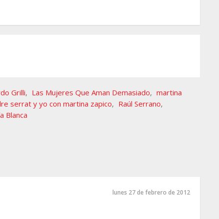
o Grilli
,
Las Mujeres Que Aman Demasiado
,
martina
re serrat y yo con martina zapico
,
Raúl Serrano
,
ía Blanca
lunes 27 de febrero de 2012