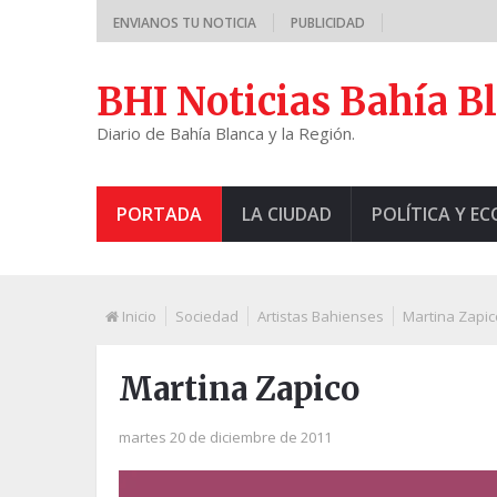
ENVIANOS TU NOTICIA
PUBLICIDAD
BHI Noticias Bahía B
Diario de Bahía Blanca y la Región.
PORTADA
LA CIUDAD
POLÍTICA Y E
Inicio
Sociedad
Artistas Bahienses
Martina Zapic
Martina Zapico
martes 20 de diciembre de 2011